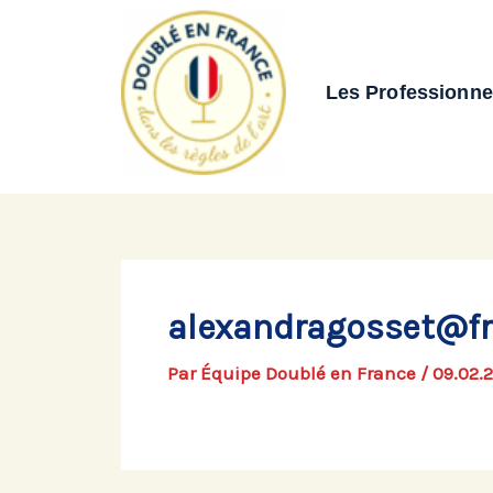
Aller
au
contenu
Les Professionne
alexandragosset@fre
Par
Équipe Doublé en France
/
09.02.