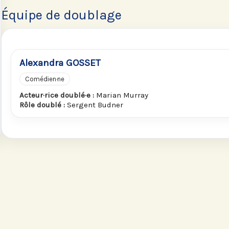
Équipe de doublage
Alexandra GOSSET
Comédien·ne
Acteur·rice doublé·e :
Marian Murray
Rôle doublé :
Sergent Budner